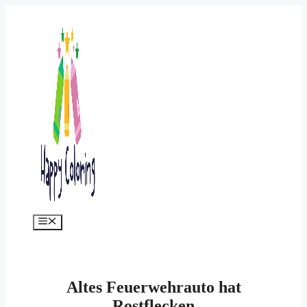
Zum
Inhalt
springen
Menü
Altes Feuerwehrauto hat
Rostflecken