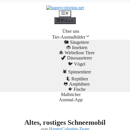
Menü
Menü
Über uns
Tier-Ausmalbilder
🐘 Säugetiere
🐞 Insekten
🐙 Wirbellose Tiere
🦖 Dinosaurierer
🐦 Vögel
🕷️ Spinnentiere
🦎 Reptilien
🐸 Amphibien
🐠 Fische
Malbücher
Ausmal-App
Altes, rostiges Schneemobil
von
HappyColoring-Team