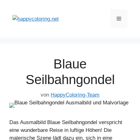
Zum
Inhalt
Menü
springen
Blaue
Seilbahngondel
von
HappyColoring-Team
Das Ausmalbild Blaue Seilbahngondel verspricht
eine wunderbare Reise in luftige Höhen! Die
malerische Szene lädt dazu ein, sich in eine