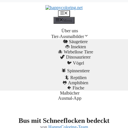
Menü
Menü
Über uns
Tier-Ausmalbilder
🐘 Säugetiere
🐞 Insekten
🐙 Wirbellose Tiere
🦖 Dinosaurierer
🐦 Vögel
🕷️ Spinnentiere
🦎 Reptilien
🐸 Amphibien
🐠 Fische
Malbücher
Ausmal-App
Bus mit Schneeflocken bedeckt
von
HappyColoring-Team