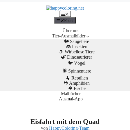
Menü
Menü
Über uns
Tier-Ausmalbilder
🐘 Säugetiere
🐞 Insekten
🐙 Wirbellose Tiere
🦖 Dinosaurierer
🐦 Vögel
🕷️ Spinnentiere
🦎 Reptilien
🐸 Amphibien
🐠 Fische
Malbücher
Ausmal-App
Eisfahrt mit dem Quad
von
HappyColoring-Team