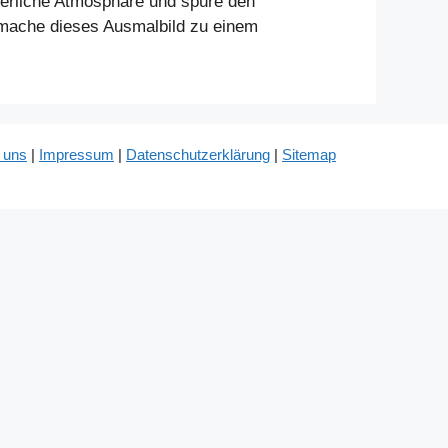
terliche Atmosphäre und spüre den
d mache dieses Ausmalbild zu einem
 uns
|
Impressum
|
Datenschutzerklärung
|
Sitemap