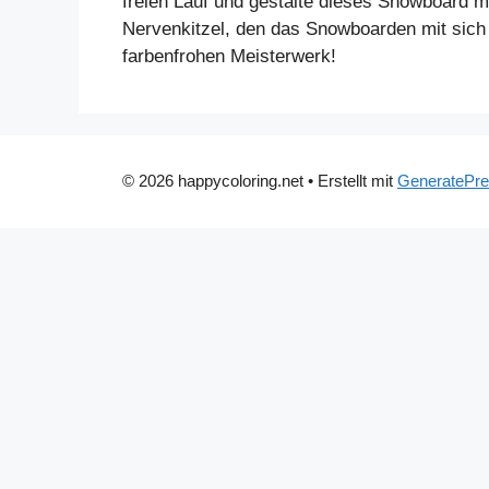
freien Lauf und gestalte dieses Snowboard m
Nervenkitzel, den das Snowboarden mit sich b
farbenfrohen Meisterwerk!
© 2026 happycoloring.net
• Erstellt mit
GeneratePr