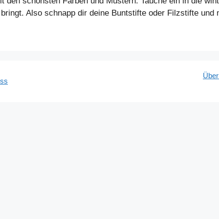
it den schönsten Farben und Mustern. Tauche ein in die win
ringt. Also schnapp dir deine Buntstifte oder Filzstifte un
Über
ess