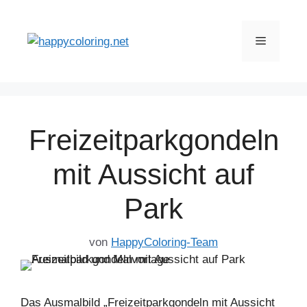
Zum
Inhalt
Menü
springen
Freizeitparkgondeln
mit Aussicht auf
Park
von
HappyColoring-Team
Das Ausmalbild „Freizeitparkgondeln mit Aussicht