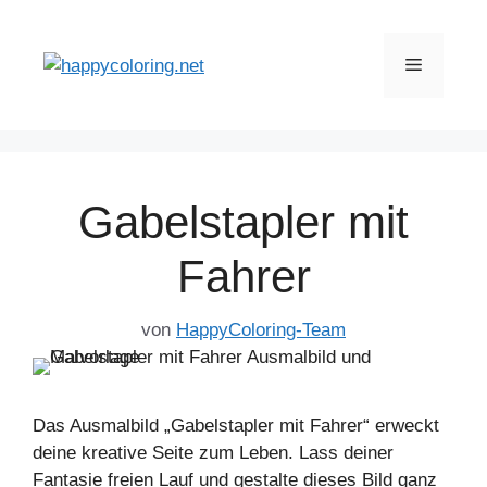
Zum
Inhalt
Menü
springen
Gabelstapler mit
Fahrer
von
HappyColoring-Team
Das Ausmalbild „Gabelstapler mit Fahrer“ erweckt
deine kreative Seite zum Leben. Lass deiner
Fantasie freien Lauf und gestalte dieses Bild ganz