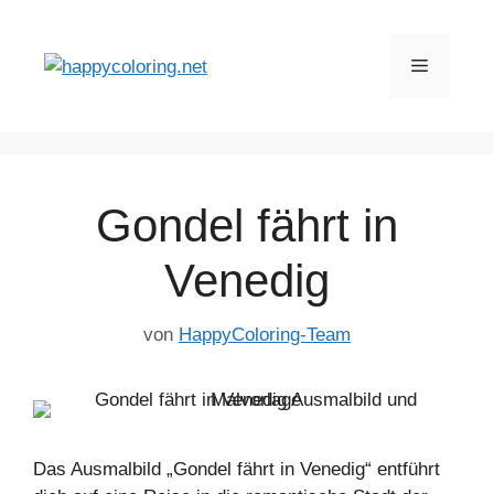
Zum
Inhalt
Menü
springen
Gondel fährt in
Venedig
von
HappyColoring-Team
Das Ausmalbild „Gondel fährt in Venedig“ entführt