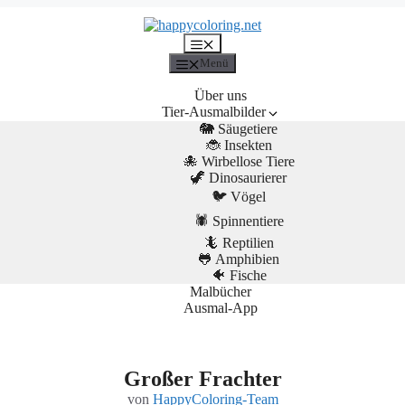
Menü
Menü
Über uns
Tier-Ausmalbilder
🐘 Säugetiere
🐞 Insekten
🐙 Wirbellose Tiere
🦖 Dinosaurierer
🐦 Vögel
🕷️ Spinnentiere
🦎 Reptilien
🐸 Amphibien
🐠 Fische
Malbücher
Ausmal-App
Großer Frachter
von
HappyColoring-Team