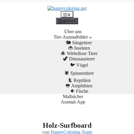
Menü
Menü
Über uns
Tier-Ausmalbilder
🐘 Säugetiere
🐞 Insekten
🐙 Wirbellose Tiere
🦖 Dinosaurierer
🐦 Vögel
🕷️ Spinnentiere
🦎 Reptilien
🐸 Amphibien
🐠 Fische
Malbücher
Ausmal-App
Holz-Surfboard
von
HappyColoring-Team