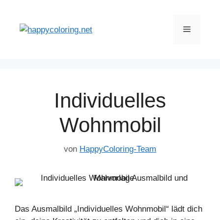
Zum
Inhalt
Menü
springen
Individuelles
Wohnmobil
von
HappyColoring-Team
Das Ausmalbild „Individuelles Wohnmobil“ lädt dich