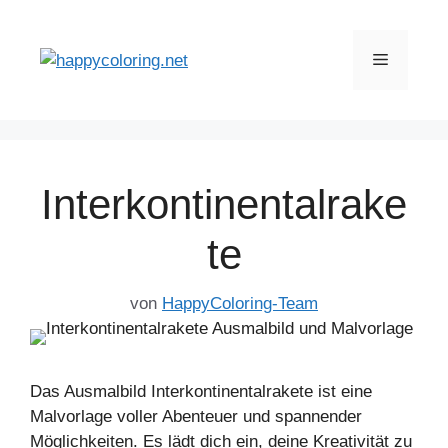
Zum
Inhalt
Menü
springen
Interkontinentalrake
te
von
HappyColoring-Team
Das Ausmalbild Interkontinentalrakete ist eine
Malvorlage voller Abenteuer und spannender
Möglichkeiten. Es lädt dich ein, deine Kreativität zu