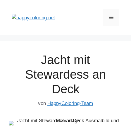
Zum
Inhalt
Menü
springen
Jacht mit
Stewardess an
Deck
von
HappyColoring-Team