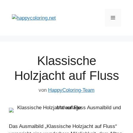
Zum
Inhalt
Menü
springen
Klassische
Holzjacht auf Fluss
von
HappyColoring-Team
Das Ausmalbild „Klassische Holzjacht auf Fluss“