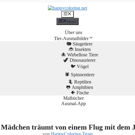
Menü
Menü
Über uns
Tier-Ausmalbilder
🐘 Säugetiere
🐞 Insekten
🐙 Wirbellose Tiere
🦖 Dinosaurierer
🐦 Vögel
🕷️ Spinnentiere
🦎 Reptilien
🐸 Amphibien
🐠 Fische
Malbücher
Ausmal-App
 Mädchen träumt von einem Flug mit dem 
von
HappyColoring-Team