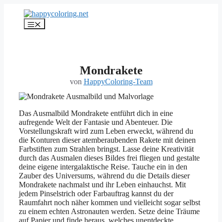
Zum
Inhalt
Menü
springen
Mondrakete
von
HappyColoring-Team
Das Ausmalbild Mondrakete entführt dich in eine
aufregende Welt der Fantasie und Abenteuer. Die
Vorstellungskraft wird zum Leben erweckt, während du
die Konturen dieser atemberaubenden Rakete mit deinen
Farbstiften zum Strahlen bringst. Lasse deine Kreativität
durch das Ausmalen dieses Bildes frei fliegen und gestalte
deine eigene intergalaktische Reise. Tauche ein in den
Zauber des Universums, während du die Details dieser
Mondrakete nachmalst und ihr Leben einhauchst. Mit
jedem Pinselstrich oder Farbauftrag kannst du der
Raumfahrt noch näher kommen und vielleicht sogar selbst
zu einem echten Astronauten werden. Setze deine Träume
auf Papier und finde heraus, welches unentdeckte