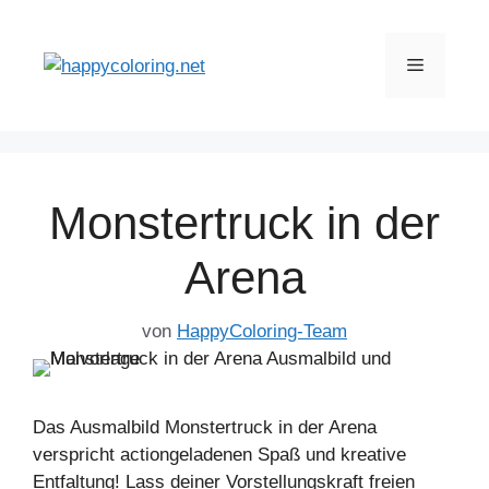
Zum
Inhalt
Menü
springen
Monstertruck in der
Arena
von
HappyColoring-Team
Das Ausmalbild Monstertruck in der Arena
verspricht actiongeladenen Spaß und kreative
Entfaltung! Lass deiner Vorstellungskraft freien