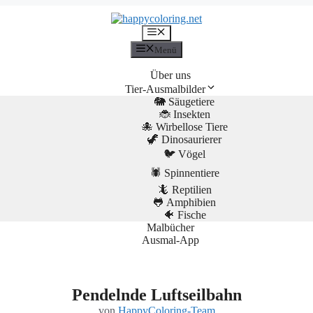
Menü
Menü
Über uns
Tier-Ausmalbilder
🐘 Säugetiere
🐞 Insekten
🐙 Wirbellose Tiere
🦖 Dinosaurierer
🐦 Vögel
🕷️ Spinnentiere
🦎 Reptilien
🐸 Amphibien
🐠 Fische
Malbücher
Ausmal-App
Pendelnde Luftseilbahn
von
HappyColoring-Team