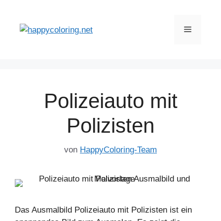
Zum
Inhalt
Menü
springen
Polizeiauto mit
Polizisten
von
HappyColoring-Team
Das Ausmalbild Polizeiauto mit Polizisten ist ein