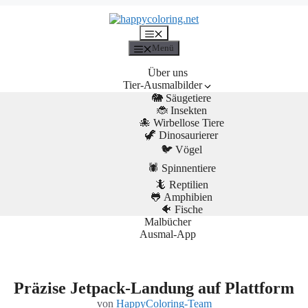
Menü
Menü
Über uns
Tier-Ausmalbilder
🐘 Säugetiere
🐞 Insekten
🐙 Wirbellose Tiere
🦖 Dinosaurierer
🐦 Vögel
🕷️ Spinnentiere
🦎 Reptilien
🐸 Amphibien
🐠 Fische
Malbücher
Ausmal-App
Präzise Jetpack-Landung auf Plattform
von
HappyColoring-Team