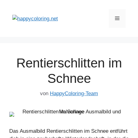
Zum
Inhalt
Menü
springen
Rentierschlitten im
Schnee
von
HappyColoring-Team
Das Ausmalbild Rentierschlitten im Schnee entführt