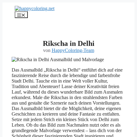
Zum
Inhalt
Menü
springen
Rikscha in Delhi
von
HappyColoring-Team
Das Ausmalbild „Rikscha in Delhi“ entführt dich auf eine
faszinierende Reise durch die lebendige und farbenfrohe
Stadt Delhi. Tauche ein in eine Welt voller Kultur,
Tradition und Abenteuer! Lasse deiner Kreativität freien
Lauf, während du dieses wunderbare Bild zum Ausmalen
erkundest. Male die Rikschas in den strahlendsten Farben
aus und gestalte die Szenerie nach deinen Vorstellungen.
Das Ausmalbild bietet dir die Möglichkeit, deine eigenen
Geschichten zu kreieren und deine Fantasie zu entfalten.
Setze mit jedem Strich ein kleines Stück von Delhi zum
Leben. Ob du das Bild zum Nachmalen nutzt oder es als
grundlegende Malvorlage verwendest – lass dich von der
Schönheit dieser faszinierenden Stadt inspirieren und