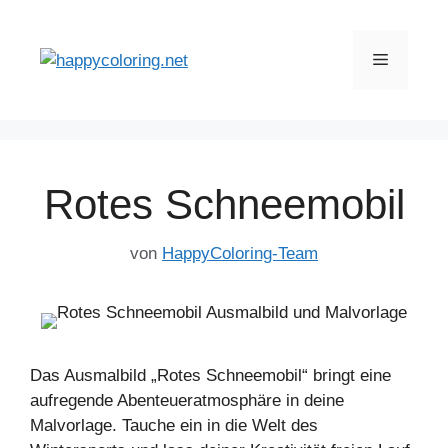
Zum
Inhalt
Menü
springen
Rotes Schneemobil
von
HappyColoring-Team
Das Ausmalbild „Rotes Schneemobil“ bringt eine
aufregende Abenteueratmosphäre in deine
Malvorlage. Tauche ein in die Welt des