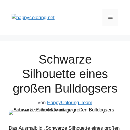
Zum
Inhalt
Menü
springen
Schwarze
Silhouette eines
großen Bulldogsers
von
HappyColoring-Team
Das Ausmalbild „Schwarze Silhouette eines großen