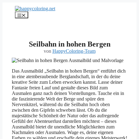
Zum
Inhalt
Menü
springen
Seilbahn in hohen Bergen
von
HappyColoring-Team
Das Ausmalbild „Seilbahn in hohen Bergen“ entführt dich
in eine atemberaubende Berglandschaft, in der du deine
kreative Seite zum Leben erwecken kannst. Lasse deiner
Fantasie freien Lauf und gestalte dieses Bild zum
Ausmalen ganz nach deinen Vorstellungen. Tauche ein in
die faszinierende Welt der Berge und spüre den
Nervenkitzel, während du die Seilbahn hoch oben
zwischen den Gipfeln schweben lässt. Ob du die
majestätische Schönheit der Natur oder das aufregende
Gefühl der Abenteuerlust darstellen möchtest – dieses
Ausmalbild bietet dir unendliche Möglichkeiten zum
Nachmalen oder Ausmalen. Wage es, deine eigenen
Farben zu wählen und erschaffe dein eigenes Meisterwerk!