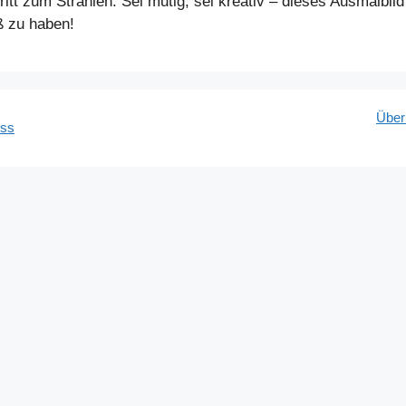
itt zum Strahlen. Sei mutig, sei kreativ – dieses Ausmalbild 
ß zu haben!
Über
ess