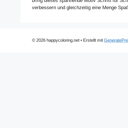
bring dieses spannende Motiv Schritt für Schr
verbessern und gleichzeitig eine Menge Spa
© 2026 happycoloring.net
• Erstellt mit
GeneratePr