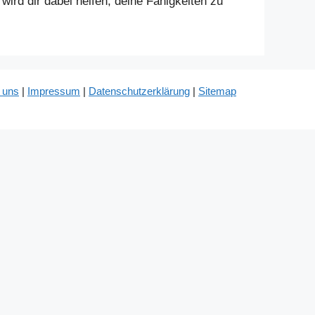
wird dir dabei helfen, deine Fähigkeiten zu
 uns
|
Impressum
|
Datenschutzerklärung
|
Sitemap