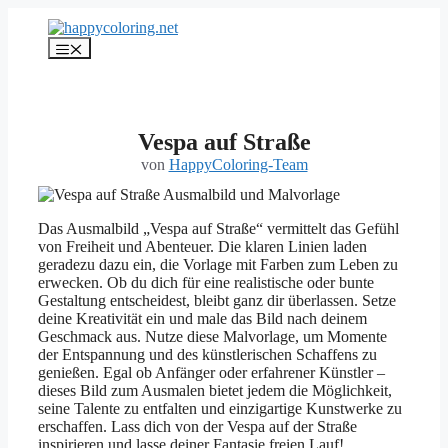
Zum
Inhalt
Menü
springen
Vespa auf Straße
von
HappyColoring-Team
Das Ausmalbild „Vespa auf Straße“ vermittelt das Gefühl
von Freiheit und Abenteuer. Die klaren Linien laden
geradezu dazu ein, die Vorlage mit Farben zum Leben zu
erwecken. Ob du dich für eine realistische oder bunte
Gestaltung entscheidest, bleibt ganz dir überlassen. Setze
deine Kreativität ein und male das Bild nach deinem
Geschmack aus. Nutze diese Malvorlage, um Momente
der Entspannung und des künstlerischen Schaffens zu
genießen. Egal ob Anfänger oder erfahrener Künstler –
dieses Bild zum Ausmalen bietet jedem die Möglichkeit,
seine Talente zu entfalten und einzigartige Kunstwerke zu
erschaffen. Lass dich von der Vespa auf der Straße
inspirieren und lasse deiner Fantasie freien Lauf!