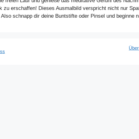
sie freien Lauf und genieße das meditative Gefühl des Nach
k zu erschaffen! Dieses Ausmalbild verspricht nicht nur Sp
. Also schnapp dir deine Buntstifte oder Pinsel und beginne 
Über
ess