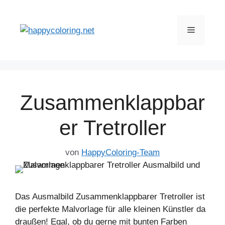
Zum
Inhalt
Menü
springen
Zusammenklappbar
er Tretroller
von
HappyColoring-Team
Das Ausmalbild Zusammenklappbarer Tretroller ist
die perfekte Malvorlage für alle kleinen Künstler da
draußen! Egal, ob du gerne mit bunten Farben