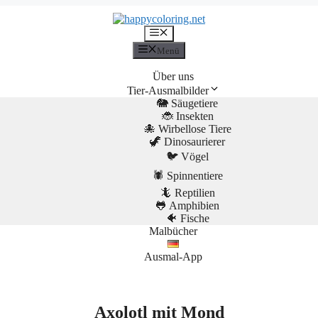
Menü
Menü
Über uns
Tier-Ausmalbilder
🐘 Säugetiere
🐞 Insekten
🐙 Wirbellose Tiere
🦖 Dinosaurierer
🐦 Vögel
🕷️ Spinnentiere
🦎 Reptilien
🐸 Amphibien
🐠 Fische
Malbücher
Ausmal-App
Axolotl mit Mond