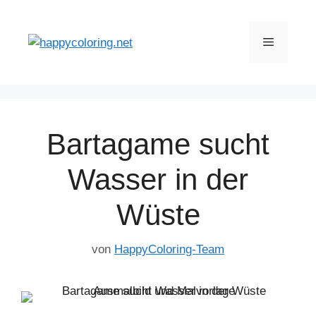
Zum
Inhalt
Menü
springen
Bartagame sucht
Wasser in der
Wüste
von
HappyColoring-Team