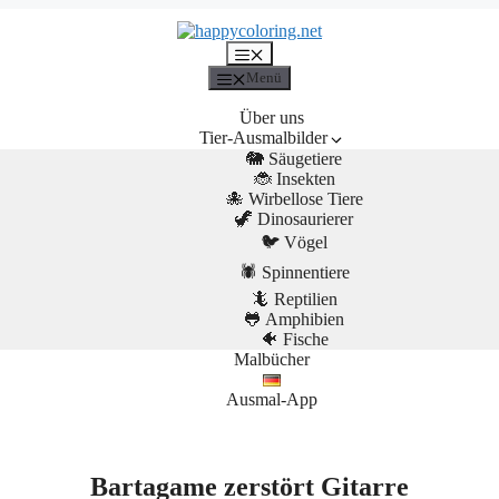
Menü
Menü
Über uns
Tier-Ausmalbilder
🐘 Säugetiere
🐞 Insekten
🐙 Wirbellose Tiere
🦖 Dinosaurierer
🐦 Vögel
🕷️ Spinnentiere
🦎 Reptilien
🐸 Amphibien
🐠 Fische
Malbücher
Ausmal-App
Bartagame zerstört Gitarre