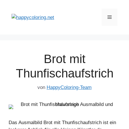
Zum
Inhalt
Menü
springen
Brot mit
Thunfischaufstrich
von
HappyColoring-Team
Das Ausmalbild Brot mit Thunfischaufstrich ist ein