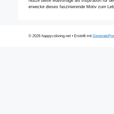
Nutze diese Malvorlage als Inspiration für
erwecke dieses faszinierende Motiv zum Leb
© 2026 happycoloring.net
• Erstellt mit
GeneratePr