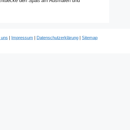
. Entdecke den Spaß am Ausmalen und
 uns
|
Impressum
|
Datenschutzerklärung
|
Sitemap