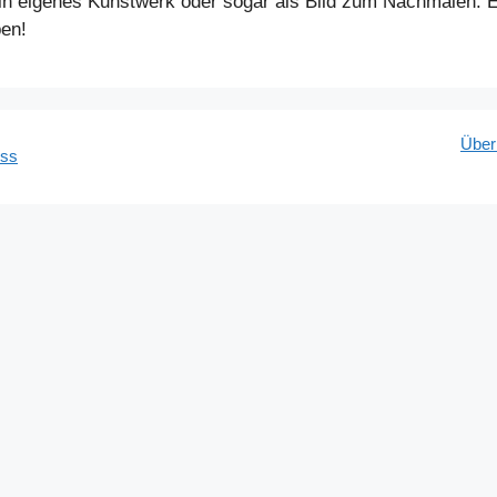
 dein eigenes Kunstwerk oder sogar als Bild zum Nachmalen
en!
Über
ess