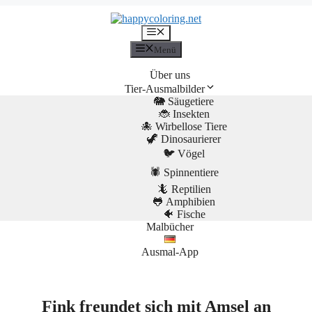
Menü
Menü
Über uns
Tier-Ausmalbilder
🐘 Säugetiere
🐞 Insekten
🐙 Wirbellose Tiere
🦖 Dinosaurierer
🐦 Vögel
🕷️ Spinnentiere
🦎 Reptilien
🐸 Amphibien
🐠 Fische
Malbücher
Ausmal-App
Fink freundet sich mit Amsel an