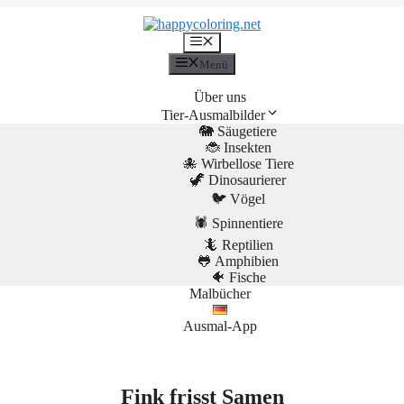
Menü
Menü
Über uns
Tier-Ausmalbilder
🐘 Säugetiere
🐞 Insekten
🐙 Wirbellose Tiere
🦖 Dinosaurierer
🐦 Vögel
🕷️ Spinnentiere
🦎 Reptilien
🐸 Amphibien
🐠 Fische
Malbücher
Ausmal-App
Fink frisst Samen