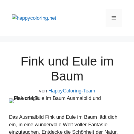
Zum
Inhalt
Menü
springen
Fink und Eule im
Baum
von
HappyColoring-Team
Das Ausmalbild Fink und Eule im Baum lädt dich
ein, in eine wundervolle Welt voller Fantasie
einzutauchen. Entdecke die Schönheit der Natur,