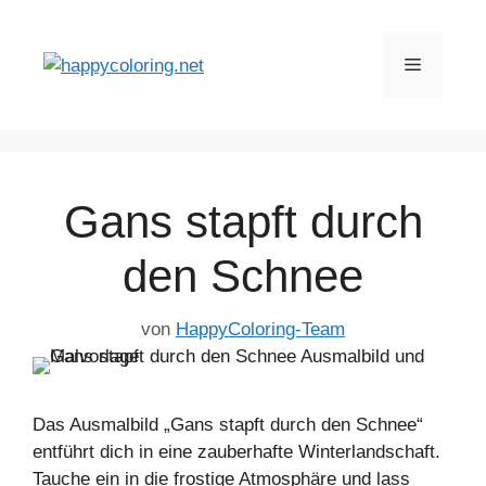
Zum
Inhalt
Menü
springen
Gans stapft durch
den Schnee
von
HappyColoring-Team
Das Ausmalbild „Gans stapft durch den Schnee“
entführt dich in eine zauberhafte Winterlandschaft.
Tauche ein in die frostige Atmosphäre und lass