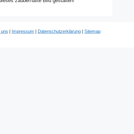
ieses zauberhafte Bild gestalten!
 uns
|
Impressum
|
Datenschutzerklärung
|
Sitemap