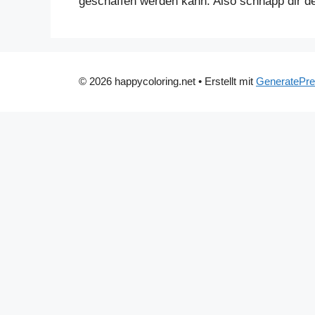
geschaffen werden kann. Also schnapp dir de
© 2026 happycoloring.net
• Erstellt mit
GeneratePr