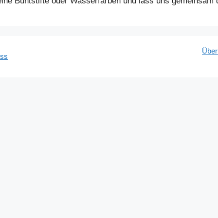
ine Buntstifte oder Wasserfarben und lass uns gemeinsam d
Über
ess