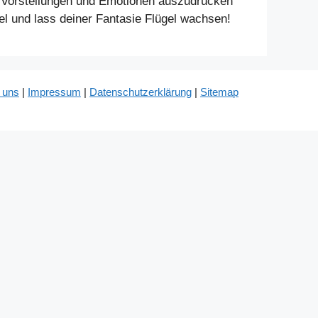
nen Vorstellungen und Emotionen auszudrücken
sel und lass deiner Fantasie Flügel wachsen!
 uns
|
Impressum
|
Datenschutzerklärung
|
Sitemap