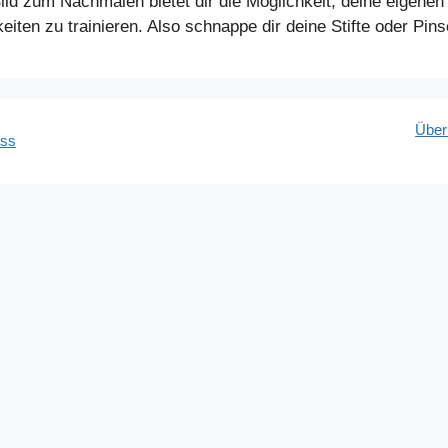
 Bild zum Nachmalen bietet dir die Möglichkeit, deine eige
eiten zu trainieren. Also schnappe dir deine Stifte oder Pin
Über
ess