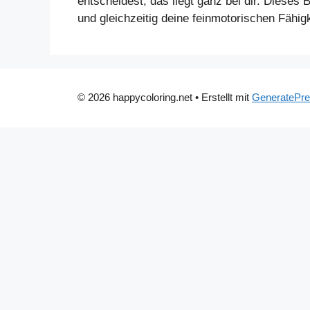
entscheidest, das liegt ganz bei dir. Dieses
und gleichzeitig deine feinmotorischen Fähigk
© 2026 happycoloring.net
• Erstellt mit
GeneratePr