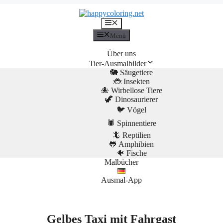
Menü
Menü
Über uns
Tier-Ausmalbilder
🐘 Säugetiere
🐞 Insekten
🐙 Wirbellose Tiere
🦖 Dinosaurierer
🐦 Vögel
🕷️ Spinnentiere
🦎 Reptilien
🐸 Amphibien
🐠 Fische
Malbücher
Ausmal-App
Gelbes Taxi mit Fahrgast