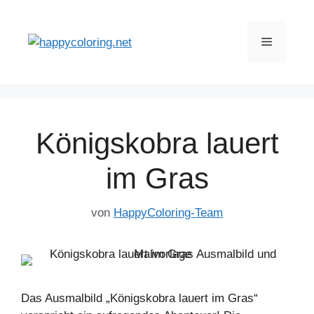
Zum
Inhalt
Menü
springen
Königskobra lauert
im Gras
von
HappyColoring-Team
Das Ausmalbild „Königskobra lauert im Gras“