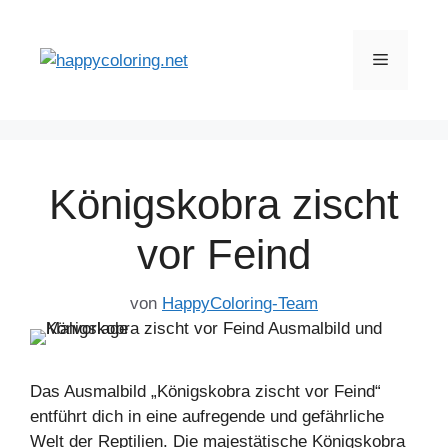
Zum
Inhalt
Menü
springen
Königskobra zischt
vor Feind
von
HappyColoring-Team
Das Ausmalbild „Königskobra zischt vor Feind“
entführt dich in eine aufregende und gefährliche
Welt der Reptilien. Die majestätische Königskobra