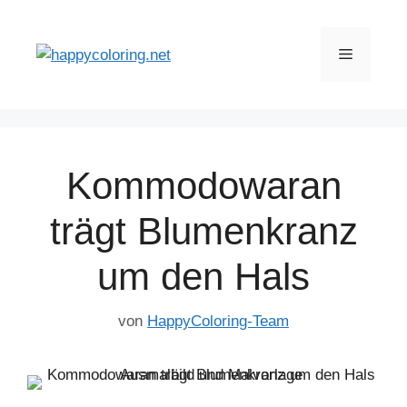
Zum
Inhalt
Menü
springen
Kommodowaran
trägt Blumenkranz
um den Hals
von
HappyColoring-Team