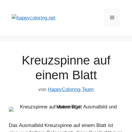
Zum
Inhalt
Menü
springen
Kreuzspinne auf
einem Blatt
von
HappyColoring-Team
Das Ausmalbild Kreuzspinne auf einem Blatt ist