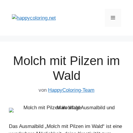
Zum
Inhalt
Menü
springen
Molch mit Pilzen im
Wald
von
HappyColoring-Team
Das Ausmalbild „Molch mit Pilzen im Wald“ ist eine