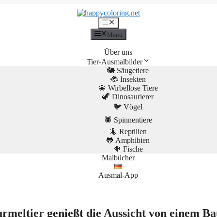
Menü
Menü
Über uns
Tier-Ausmalbilder
🐘 Säugetiere
🐞 Insekten
🐙 Wirbellose Tiere
🦖 Dinosaurierer
🐦 Vögel
🕷️ Spinnentiere
🦎 Reptilien
🐸 Amphibien
🐠 Fische
Malbücher
Ausmal-App
rmeltier genießt die Aussicht von einem B