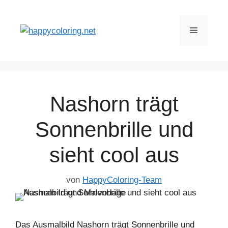
Zum
Inhalt
Menü
springen
Nashorn trägt
Sonnenbrille und
sieht cool aus
von
HappyColoring-Team
Das Ausmalbild Nashorn trägt Sonnenbrille und