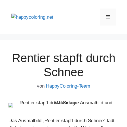
Zum
Inhalt
Menü
springen
Rentier stapft durch
Schnee
von
HappyColoring-Team
Das Ausmalbild „Rentier stapft durch Schnee“ lädt